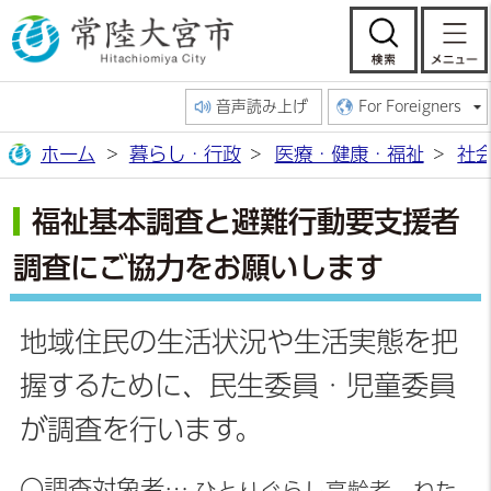
常陸大宮市公
検索
音声読み上げ
For Foreigners
ホーム
暮らし・行政
医療・健康・福祉
社
福祉基本調査と避難行動要支援者
調査にご協力をお願いします
地域住民の生活状況や生活実態を把
握するために、民生委員・児童委員
が調査を行います。
〇調査対象者…
ひとりぐらし高齢者、ねた