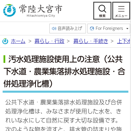
常陸大宮市公
検索
音声読み上げ
For Foreigners
ホーム
暮らし・行政
暮らし・手続き
上下
汚水処理施設使用上の注意（公共
下水道・農業集落排水処理施設・合
併処理浄化槽）
公共下水道・農業集落排水処理施設及び合併
処理浄化槽は、みなさまが使用した水を、き
れいな水にして自然に戻す大切な設備です。
次のような物を流すと、排水管の詰まりや施