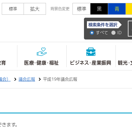
拡大
標準
黒
青
標準
背景色変更
常陸大宮市公式ホ
検索条件を選択
すべて
ID
教育
医療・健康・福祉
ビジネス・産業振興
観光・
議会）
議会広報
平成19年議会広報
できます。