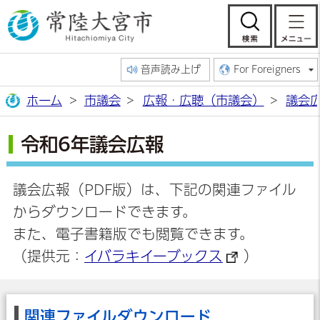
常陸大宮市公
検索
音声読み上げ
For Foreigners
ホーム
市議会
広報・広聴（市議会）
議会
令和6年議会広報
議会広報（PDF版）は、下記の関連ファイル
からダウンロードできます。
また、電子書籍版でも閲覧できます。
（提供元：
イバラキイーブックス
）
関連ファイルダウンロード