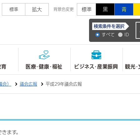
拡大
標準
黒
青
標準
背景色変更
常陸大宮市公式ホ
検索条件を選択
すべて
ID
教育
医療・健康・福祉
ビジネス・産業振興
観光・
議会）
議会広報
平成29年議会広報
できます。