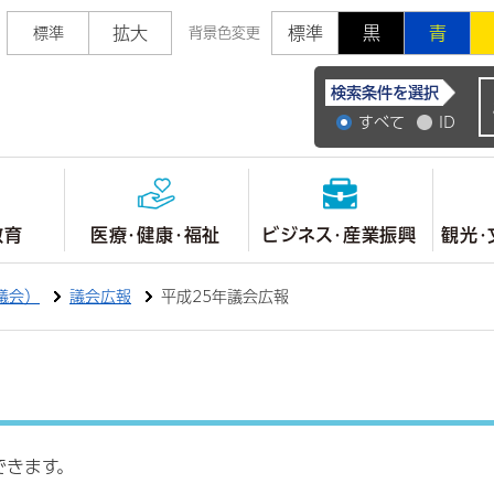
拡大
標準
黒
青
標準
背景色変更
常陸大宮市公式ホ
検索条件を選択
すべて
ID
教育
医療・健康・福祉
ビジネス・産業振興
観光・
議会）
議会広報
平成25年議会広報
できます。