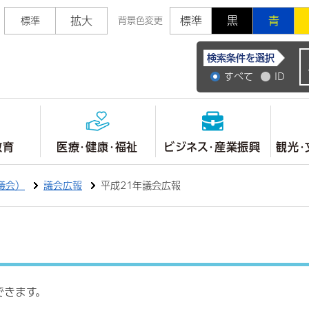
拡大
標準
黒
青
標準
背景色変更
常陸大宮市公式ホ
検索条件を選択
すべて
ID
教育
医療・健康・福祉
ビジネス・産業振興
観光・
議会）
議会広報
平成21年議会広報
できます。