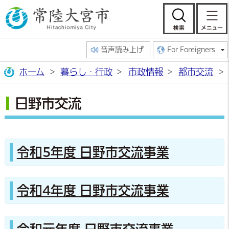
常陸大宮市公
検索
音声読み上げ
For Foreigners
ホーム
暮らし・行政
市政情報
都市交流
日野市交流
令和5年度 日野市交流事業
令和4年度 日野市交流事業