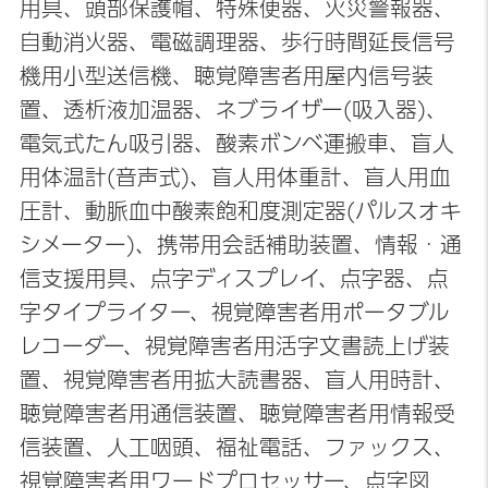
用具、頭部保護帽、特殊便器、火災警報器、
自動消火器、電磁調理器、歩行時間延長信号
機用小型送信機、聴覚障害者用屋内信号装
置、透析液加温器、ネブライザー(吸入器)、
電気式たん吸引器、酸素ボンベ運搬車、盲人
用体温計(音声式)、盲人用体重計、盲人用血
圧計、動脈血中酸素飽和度測定器(パルスオキ
シメーター)、携帯用会話補助装置、情報・通
信支援用具、点字ディスプレイ、点字器、点
字タイプライター、視覚障害者用ポータブル
レコーダー、視覚障害者用活字文書読上げ装
置、視覚障害者用拡大読書器、盲人用時計、
聴覚障害者用通信装置、聴覚障害者用情報受
信装置、人工咽頭、福祉電話、ファックス、
視覚障害者用ワードプロセッサー、点字図