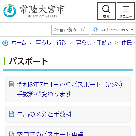
常陸大宮市公
検索
音声読み上げ
For Foreigners
ホーム
暮らし・行政
暮らし・手続き
住民
パスポート
令和8年7月1日からパスポート（旅券）
手数料が変わります
申請の区分と手数料
窓口でのパスポート申請