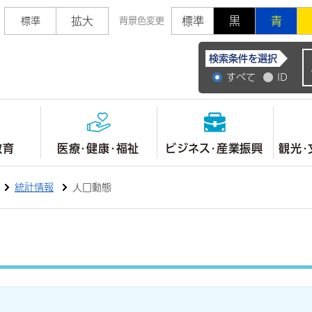
拡大
標準
黒
青
標準
背景色変更
常陸大宮市公式ホ
検索条件を選択
すべて
ID
教育
医療・健康・福祉
ビジネス・産業振興
観光・
統計情報
人口動態