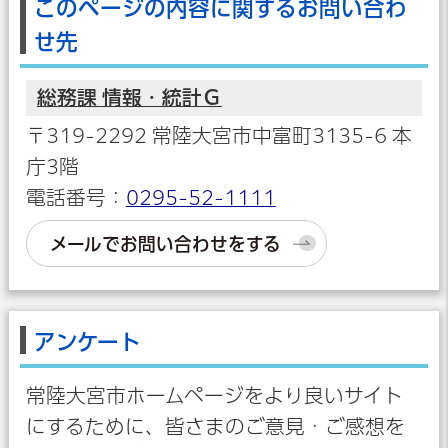
このページの内容に関するお問い合わ
せ先
総務課 情報・統計Ｇ
〒319-2292 常陸大宮市中富町3135-6 本
庁3階
電話番号：
0295-52-1111
メールでお問い合わせをする
アンケート
常陸大宮市ホームページをより良いサイト
にするために、皆さまのご意見・ご感想を