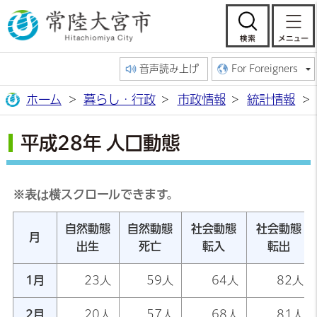
常陸大宮市公
検索
音声読み上げ
For Foreigners
ホーム
暮らし・行政
市政情報
統計情報
平成28年 人口動態
※表は横スクロールできます。
自然動態
自然動態
社会動態
社会動態
月
出生
死亡
転入
転出
1月
23人
59人
64人
82人
2月
20人
57人
68人
81人