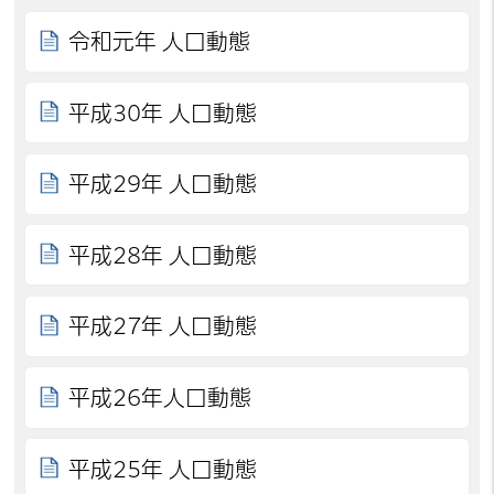
令和元年 人口動態
平成30年 人口動態
平成29年 人口動態
平成28年 人口動態
平成27年 人口動態
平成26年人口動態
平成25年 人口動態