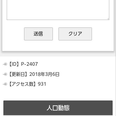
【ID】
P-2407
【更新日】
2018年3月6日
【アクセス数】
931
人口動態