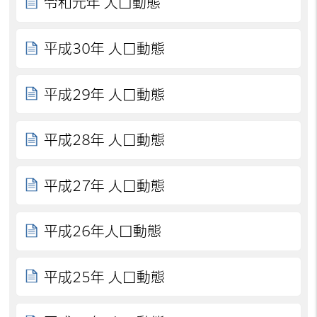
令和元年 人口動態
平成30年 人口動態
平成29年 人口動態
平成28年 人口動態
平成27年 人口動態
平成26年人口動態
平成25年 人口動態