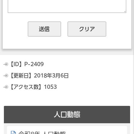
【ID】
P-2409
【更新日】
2018年3月6日
【アクセス数】
1053
人口動態