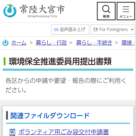
常陸大宮市公
検索
音声読み上げ
For Foreigners
ホーム
暮らし・行政
暮らし・手続き
環境
環境保全推進委員用提出書類
各区からの申請や要望・報告の際にご利用く
ださい。
関連ファイルダウンロード
ボランティア用ごみ袋交付申請書