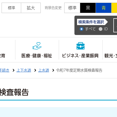
拡大
標準
黒
青
標準
背景色変更
常陸大宮市公式ホ
検索条件を選択
すべて
ID
教育
医療・健康・福祉
ビジネス・産業振興
観光・
手続き
上下水道
上水道
令和7年度定期水質検査報告
検査報告