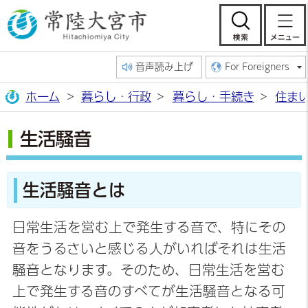
常陸大宮市公
検索
音声読み上げ
For Foreigners
ホーム
暮らし・行政
暮らし・手続き
住ま
生活騒音
生活騒音とは
日常生活を営む上で発生する音で、特にその
音をうるさいと感じる人がいればそれは生活
騒音となります。そのため、日常生活を営む
上で発生する音のすべてが生活騒音となる可