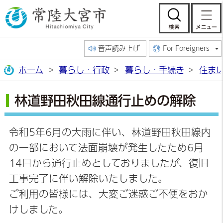
常陸大宮市公
検索
音声読み上げ
For Foreigners
ホーム
暮らし・行政
暮らし・手続き
住ま
林道野田秋田線通行止めの解除
令和5年6月の大雨に伴い、林道野田秋田線内
の一部において法面崩壊が発生したため6月
14日から通行止めとしておりましたが、復旧
工事完了に伴い解除いたしました。
ご利用の皆様には、大変ご迷惑ご不便をおか
けしました。