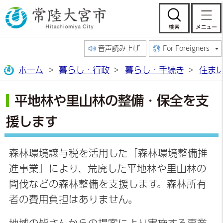
常陸大宮市公
検索
音声読み上げ
For Foreigners
ホーム
暮らし・行政
暮らし・手続き
住ま
平地林や里山林の整備・保全を支
援します
森林環境譲与税を活用した「森林環境整備推
進事業」により、荒廃した平地林や里山林の
間伐などの森林整備を支援します。森林所有
者の費用負担はありません。