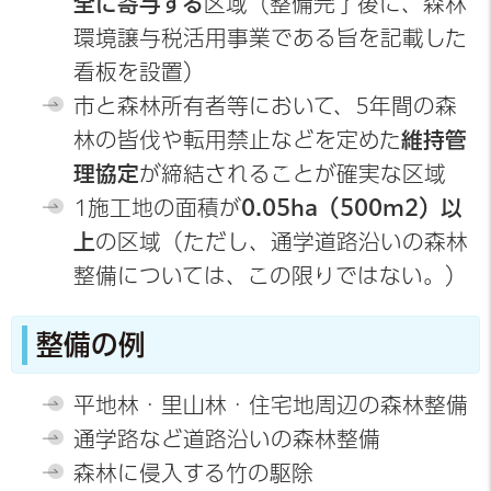
全に寄与する
区域（整備完了後に、森林
環境譲与税活用事業である旨を記載した
看板を設置）
市と森林所有者等において、5年間の森
林の皆伐や転用禁止などを定めた
維持管
理協定
が締結されることが確実な区域
1施工地の面積が
0.05ha（500m2）以
上
の区域（ただし、通学道路沿いの森林
整備については、この限りではない。）
整備の例
平地林・里山林・住宅地周辺の森林整備
通学路など道路沿いの森林整備
森林に侵入する竹の駆除