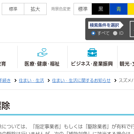
拡大
標準
黒
青
標準
背景色変更
常陸大宮市公式ホ
検索条件を選択
すべて
ID
教育
医療・健康・福祉
ビジネス・産業振興
観光・
手続き
住まい・生活
住まい・生活に関するお知らせ
スズメ
駆除
除については、「指定事業者」もしくは「駆除業者」が有料で