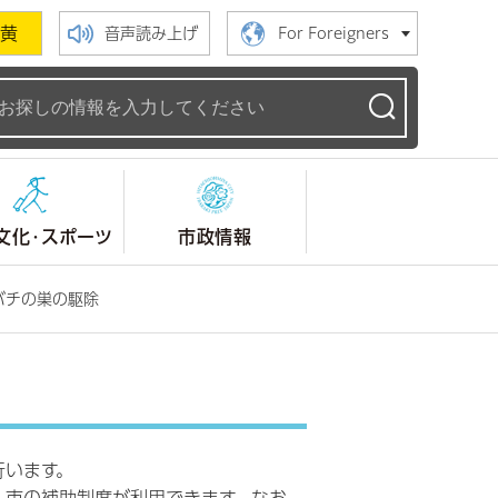
黄
音声読み上げ
For Foreigners
ームページ
文化・スポーツ
市政情報
バチの巣の駆除
行います。