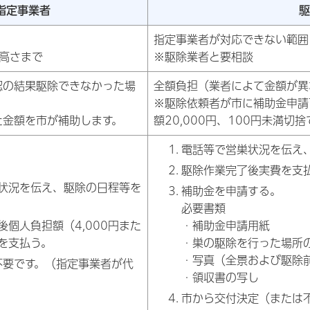
指定事業者
駆
指定事業者が対応できない範囲
高さまで
※駆除業者と要相談
確認の結果駆除できなかった場
全額負担（業者によて金額が異
※駆除依頼者が市に補助金申請
えた金額を市が補助します。
額20,000円、100円未満切捨
電話等で営巣状況を伝え
駆除作業完了後実費を支
状況を伝え、駆除の日程等を
補助金を申請する。
必要書類
後個人負担額（4,000円また
・補助金申請用紙
）を支払う。
・巣の駆除を行った場所
・写真（全景および駆除
不要です。（指定事業者が代
・領収書の写し
市から交付決定（または