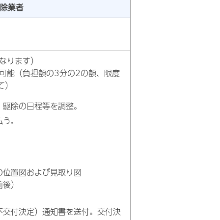
除業者
なります）
可能（負担額の3分の2の額、限度
て）
、駆除の日程等を調整。
払う。
の位置図および見取り図
前後）
不交付決定）通知書を送付。交付決