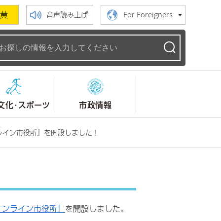
黄
音声読み上げ
For Foreigners
ームページ
文化・スポーツ
市政情報
ライン市役所』を開設しました！
オンライン市役所』
を開設しました。