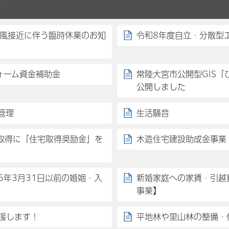
せ
台風接近に伴う臨時休業のお知
令和8年度自立・分散型
ォーム資金補助金
常陸大宮市公開型GIS
公開しました
管理
生活騒音
取得に「住宅取得奨励金」を
木造住宅建設助成金事業
6年3月31日以前の婚姻・入
新婚家庭への家賃・引越
事業】
援します！
平地林や里山林の整備・