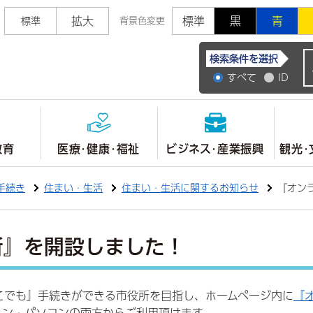
拡大
標準
黒
青
標準
背景色変更
常陸大宮市公式ホ
検索条件を選択
すべて
ID
教育
医療・健康・福祉
ビジネス・産業振興
観光・
手続き
住まい・生活
住まい・生活に関するお知らせ
『オン
所』を開設しました！
こでも』手続きができる市役所を目指し、ホームページ内に
『