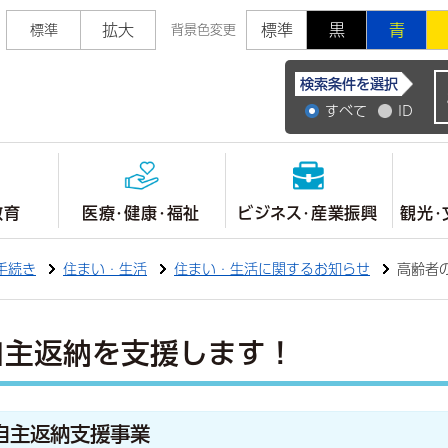
拡大
標準
黒
青
標準
背景色変更
常陸大宮市公式ホ
検索条件を選択
すべて
ID
教育
医療・健康・福祉
ビジネス・産業振興
観光・
手続き
住まい・生活
住まい・生活に関するお知らせ
高齢者
自主返納を支援します！
自主返納支援事業