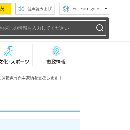
黄
音声読み上げ
For Foreigners
ームページ
文化・スポーツ
市政情報
の運転免許自主返納を支援します！