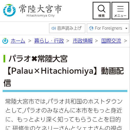
常陸大宮市公
検索
音声読み上げ
For Foreigners
ホーム
暮らし・行政
市政情報
国際交流
パラオ✖常陸大宮
【Palau×Hitachiomiya】動画配
信
常陸大宮市では,パラオ共和国のホストタウン
として,パラオのみなさんに本市をもっと身近
に、もっとより深く知ってもらうことを目的
に,研修生のケネリーさんとシェナさんの視点