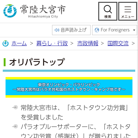
常陸大宮市公
検索
音声読み上げ
For Foreigners
ホーム
暮らし・行政
市政情報
国際交流
オリパラトップ
常陸大宮市は、「ホストタウン功労賞」
を受賞しました
パラオブルーサポーターに、「ホストタ
ウン功労賞（感謝状）」が贈られました