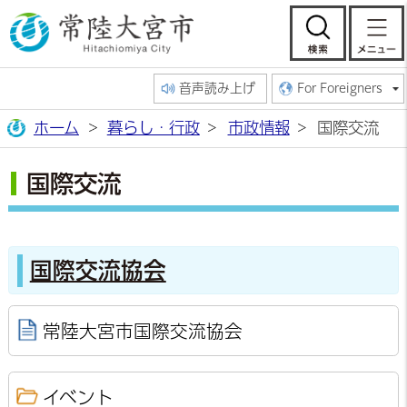
常陸大宮市公
検索
音声読み上げ
For Foreigners
ホーム
暮らし・行政
市政情報
国際交流
国際交流
国際交流協会
常陸大宮市国際交流協会
イベント