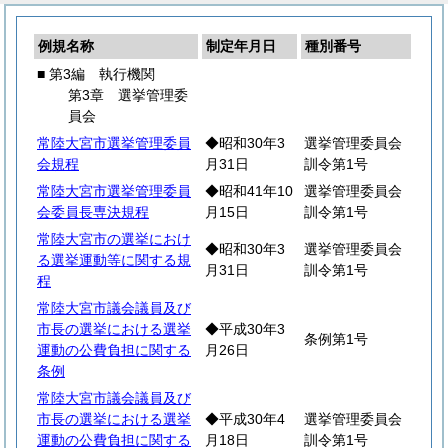
例規名称
制定年月日
種別番号
■ 第3編 執行機関
第3章 選挙管理委
員会
常陸大宮市選挙管理委員
◆昭和30年3
選挙管理委員会
会規程
月31日
訓令第1号
常陸大宮市選挙管理委員
◆昭和41年10
選挙管理委員会
会委員長専決規程
月15日
訓令第1号
常陸大宮市の選挙におけ
◆昭和30年3
選挙管理委員会
る選挙運動等に関する規
月31日
訓令第1号
程
常陸大宮市議会議員及び
市長の選挙における選挙
◆平成30年3
条例第1号
運動の公費負担に関する
月26日
条例
常陸大宮市議会議員及び
市長の選挙における選挙
◆平成30年4
選挙管理委員会
運動の公費負担に関する
月18日
訓令第1号