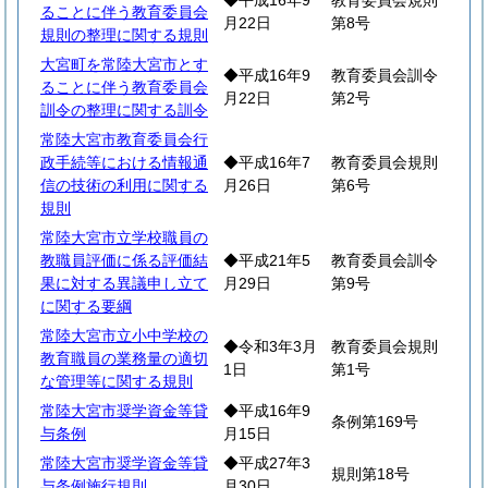
◆平成16年9
教育委員会規則
ることに伴う教育委員会
月22日
第8号
規則の整理に関する規則
大宮町を常陸大宮市とす
◆平成16年9
教育委員会訓令
ることに伴う教育委員会
月22日
第2号
訓令の整理に関する訓令
常陸大宮市教育委員会行
政手続等における情報通
◆平成16年7
教育委員会規則
信の技術の利用に関する
月26日
第6号
規則
常陸大宮市立学校職員の
教職員評価に係る評価結
◆平成21年5
教育委員会訓令
果に対する異議申し立て
月29日
第9号
に関する要綱
常陸大宮市立小中学校の
◆令和3年3月
教育委員会規則
教育職員の業務量の適切
1日
第1号
な管理等に関する規則
常陸大宮市奨学資金等貸
◆平成16年9
条例第169号
与条例
月15日
常陸大宮市奨学資金等貸
◆平成27年3
規則第18号
与条例施行規則
月30日