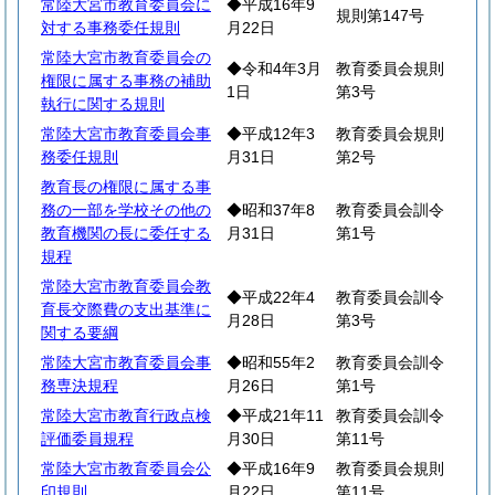
常陸大宮市教育委員会に
◆平成16年9
規則第147号
対する事務委任規則
月22日
常陸大宮市教育委員会の
◆令和4年3月
教育委員会規則
権限に属する事務の補助
1日
第3号
執行に関する規則
常陸大宮市教育委員会事
◆平成12年3
教育委員会規則
務委任規則
月31日
第2号
教育長の権限に属する事
務の一部を学校その他の
◆昭和37年8
教育委員会訓令
教育機関の長に委任する
月31日
第1号
規程
常陸大宮市教育委員会教
◆平成22年4
教育委員会訓令
育長交際費の支出基準に
月28日
第3号
関する要綱
常陸大宮市教育委員会事
◆昭和55年2
教育委員会訓令
務専決規程
月26日
第1号
常陸大宮市教育行政点検
◆平成21年11
教育委員会訓令
評価委員規程
月30日
第11号
常陸大宮市教育委員会公
◆平成16年9
教育委員会規則
印規則
月22日
第11号