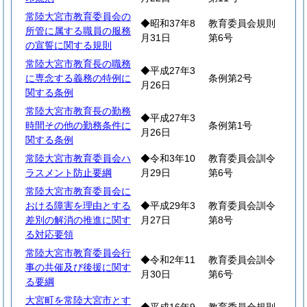
常陸大宮市教育委員会の
◆昭和37年8
教育委員会規則
所管に属する職員の服務
月31日
第6号
の宣誓に関する規則
常陸大宮市教育長の職務
◆平成27年3
に専念する義務の特例に
条例第2号
月26日
関する条例
常陸大宮市教育長の勤務
◆平成27年3
時間その他の勤務条件に
条例第1号
月26日
関する条例
常陸大宮市教育委員会ハ
◆令和3年10
教育委員会訓令
ラスメント防止要綱
月29日
第6号
常陸大宮市教育委員会に
おける障害を理由とする
◆平成29年3
教育委員会訓令
差別の解消の推進に関す
月27日
第8号
る対応要領
常陸大宮市教育委員会行
◆令和2年11
教育委員会訓令
事の共催及び後援に関す
月30日
第6号
る要綱
大宮町を常陸大宮市とす