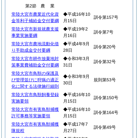
第2節
農
業
常陸大宮市農業近代化資
◆平成16年10
訓令第157号
金等利子補給金交付要綱
月15日
常陸大宮市新規就農支援
◆平成19年2
訓令第7号
事業実施要綱
月16日
常陸大宮市農地流動化借
◆平成4年9月
訓令第20号
り手助成金交付要綱
28日
常陸大宮市耕作放棄地対
◆令和3年3月
訓令第32号
策事業費補助金交付要綱
31日
常陸大宮市鳥獣の保護及
◆令和3年9月
び管理並びに狩猟の適正
規則第53号
30日
化に関する法律施行細則
常陸大宮市鳥獣飼養登録
◆平成16年10
訓令第150号
実施要領
月15日
常陸大宮市有害鳥獣捕獲
◆平成16年10
訓令第164号
許可事務等実施要領
月15日
常陸大宮市有害鳥獣捕獲
◆平成17年7
訓令第49号
隊規程
月27日