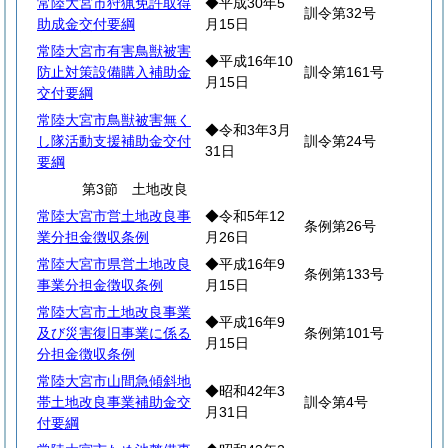
常陸大宮市狩猟免許取得
◆平成30年5
訓令第32号
助成金交付要綱
月15日
常陸大宮市有害鳥獣被害
◆平成16年10
防止対策設備購入補助金
訓令第161号
月15日
交付要綱
常陸大宮市鳥獣被害無く
◆令和3年3月
し隊活動支援補助金交付
訓令第24号
31日
要綱
第3節 土地改良
常陸大宮市営土地改良事
◆令和5年12
条例第26号
業分担金徴収条例
月26日
常陸大宮市県営土地改良
◆平成16年9
条例第133号
事業分担金徴収条例
月15日
常陸大宮市土地改良事業
◆平成16年9
及び災害復旧事業に係る
条例第101号
月15日
分担金徴収条例
常陸大宮市山間急傾斜地
◆昭和42年3
帯土地改良事業補助金交
訓令第4号
月31日
付要綱