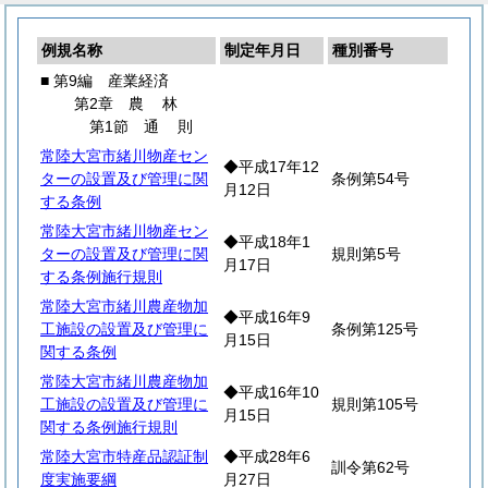
例規名称
制定年月日
種別番号
■ 第9編 産業経済
第2章
農
林
第1節
通
則
常陸大宮市緒川物産セン
◆平成17年12
ターの設置及び管理に関
条例第54号
月12日
する条例
常陸大宮市緒川物産セン
◆平成18年1
ターの設置及び管理に関
規則第5号
月17日
する条例施行規則
常陸大宮市緒川農産物加
◆平成16年9
工施設の設置及び管理に
条例第125号
月15日
関する条例
常陸大宮市緒川農産物加
◆平成16年10
工施設の設置及び管理に
規則第105号
月15日
関する条例施行規則
常陸大宮市特産品認証制
◆平成28年6
訓令第62号
度実施要綱
月27日