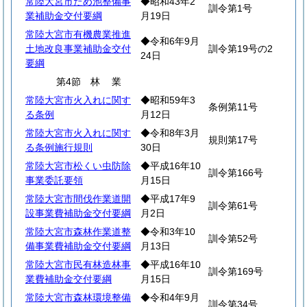
常陸大宮市ため池整備事
◆昭和43年2
訓令第1号
業補助金交付要綱
月19日
常陸大宮市有機農業推進
◆令和6年9月
土地改良事業補助金交付
訓令第19号の2
24日
要綱
第4節
林
業
常陸大宮市火入れに関す
◆昭和59年3
条例第11号
る条例
月12日
常陸大宮市火入れに関す
◆令和8年3月
規則第17号
る条例施行規則
30日
常陸大宮市松くい虫防除
◆平成16年10
訓令第166号
事業委託要領
月15日
常陸大宮市間伐作業道開
◆平成17年9
訓令第61号
設事業費補助金交付要綱
月2日
常陸大宮市森林作業道整
◆令和3年10
訓令第52号
備事業費補助金交付要綱
月13日
常陸大宮市民有林造林事
◆平成16年10
訓令第169号
業費補助金交付要綱
月15日
常陸大宮市森林環境整備
◆令和4年9月
訓令第34号