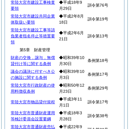
常陸大宮市建設工事検査
◆平成18年9
訓令第76号
要領
月29日
常陸大宮市建設共同企業
◆平成2年8月
訓令第19号
体取扱い要領
18日
常陸大宮市建設工事等請
◆平成2年6月
負業者指名停止等措置要
訓令第13号
21日
領
第5章 財産管理
財産の交換，譲与，無償
◆昭和39年10
条例第18号
貸付け等に関する条例
月30日
議会の議決に付すべき公
◆昭和39年10
条例第17号
の施設に関する条例
月3日
常陸大宮市行政財産の使
◆昭和50年12
条例第29号
用料徴収条例
月23日
◆平成3年11
常陸大宮市物品貸付規程
訓令第17号
月1日
常陸大宮市普通財産運用
◆平成18年3
訓令第38号
等検討委員会設置要綱
月28日
常陸大宮市普通財産売払
◆平成22年9