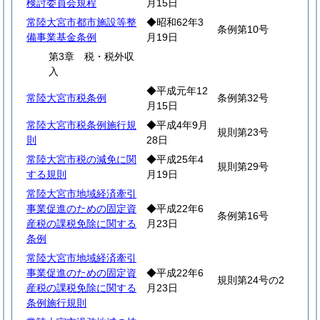
検討委員会規程
月15日
常陸大宮市都市施設等整
◆昭和62年3
条例第10号
備事業基金条例
月19日
第3章 税・税外収
入
◆平成元年12
常陸大宮市税条例
条例第32号
月15日
常陸大宮市税条例施行規
◆平成4年9月
規則第23号
則
28日
常陸大宮市税の減免に関
◆平成25年4
規則第29号
する規則
月19日
常陸大宮市地域経済牽引
事業促進のための固定資
◆平成22年6
条例第16号
産税の課税免除に関する
月23日
条例
常陸大宮市地域経済牽引
事業促進のための固定資
◆平成22年6
規則第24号の2
産税の課税免除に関する
月23日
条例施行規則