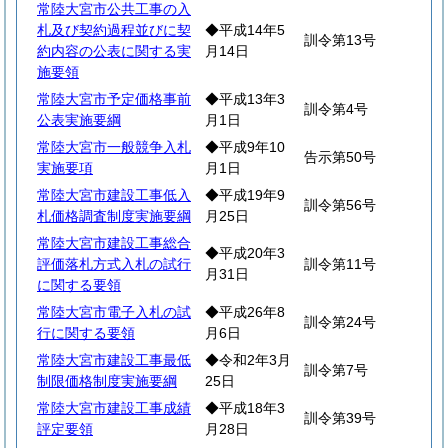
常陸大宮市公共工事の入
札及び契約過程並びに契
◆平成14年5
訓令第13号
約内容の公表に関する実
月14日
施要領
常陸大宮市予定価格事前
◆平成13年3
訓令第4号
公表実施要綱
月1日
常陸大宮市一般競争入札
◆平成9年10
告示第50号
実施要項
月1日
常陸大宮市建設工事低入
◆平成19年9
訓令第56号
札価格調査制度実施要綱
月25日
常陸大宮市建設工事総合
◆平成20年3
評価落札方式入札の試行
訓令第11号
月31日
に関する要領
常陸大宮市電子入札の試
◆平成26年8
訓令第24号
行に関する要領
月6日
常陸大宮市建設工事最低
◆令和2年3月
訓令第7号
制限価格制度実施要綱
25日
常陸大宮市建設工事成績
◆平成18年3
訓令第39号
評定要領
月28日