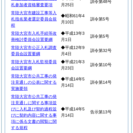
訓令第48号
札参加者資格審査要項
月25日
常陸大宮市建設工事等入
◆昭和61年4
札指名業者選定委員会規
訓令第5号
月10日
程
常陸大宮市入札手続等改
◆平成13年3
訓令第5号
善検討委員会設置要綱
月1日
常陸大宮市公正入札調査
◆平成12年9
訓令第32号
委員会設置要綱
月4日
常陸大宮市入札監視委員
◆平成21年3
訓令第10号
会設置要綱
月23日
常陸大宮市公共工事の発
◆平成14年5
注見通しの公表に関する
訓令第14号
月14日
実施要領
常陸大宮市公共工事の発
注見通しに関する事項並
びに入札及び契約過程並
◆平成14年5
告示第13号
びに契約内容に関する事
月14日
項に係る文書の閲覧に関
する規程