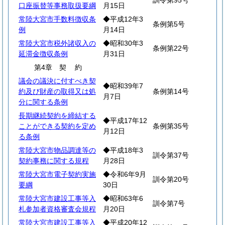
訓令第95号
口座振替等事務取扱要綱
月15日
常陸大宮市手数料徴収条
◆平成12年3
条例第5号
例
月14日
常陸大宮市税外諸収入の
◆昭和30年3
条例第22号
延滞金徴収条例
月31日
第4章
契
約
議会の議決に付すべき契
◆昭和39年7
約及び財産の取得又は処
条例第14号
月7日
分に関する条例
長期継続契約を締結する
◆平成17年12
ことができる契約を定め
条例第35号
月12日
る条例
常陸大宮市物品調達等の
◆平成18年3
訓令第37号
契約事務に関する規程
月28日
常陸大宮市電子契約実施
◆令和6年9月
訓令第20号
要綱
30日
常陸大宮市建設工事等入
◆昭和63年6
訓令第7号
札参加者資格審査会規程
月20日
常陸大宮市建設工事等入
◆平成20年12