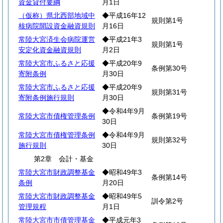
資金貸付要綱
月1日
（仮称）県北西部地域中
◆平成16年12
規則第1号
核病院開設資金融資規則
月16日
常陸大宮済生会病院運営
◆平成21年3
規則第1号
安定化資金融資規則
月2日
常陸大宮市ふるさと応援
◆平成20年9
条例第30号
寄附条例
月30日
常陸大宮市ふるさと応援
◆平成20年9
規則第31号
寄附条例施行規則
月30日
◆令和4年9月
常陸大宮市債権管理条例
条例第19号
30日
常陸大宮市債権管理条例
◆令和4年9月
規則第32号
施行規則
30日
第2章 会計・基金
常陸大宮市財政調整基金
◆昭和49年3
条例第14号
条例
月20日
常陸大宮市財政調整基金
◆昭和49年5
訓令第2号
管理規程
月1日
常陸大宮市市債管理基金
◆平成元年3