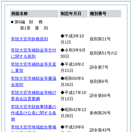
例規名称
制定年月日
種別番号
■ 第6編
財
務
第1章
通
則
◆平成3年10
常陸大宮市財務規則
規則第21号
月1日
常陸大宮市補助金等交付
◆令和3年9月
規則第51号の2
に関する規則
30日
常陸大宮市補助金等見直
◆平成18年2
訓令第7号
し要領
月21日
常陸大宮市補助金等審議
◆昭和50年5
規則第6号
会規則
月26日
常陸大宮市補助金等検討
◆平成17年10
訓令第66号
委員会設置要綱
月12日
常陸大宮市財政事情書の
◆昭和42年12
作成及び公表に関する条
条例第26号
月28日
例
常陸大宮市地域総合整備
◆平成19年6
訓令第43号