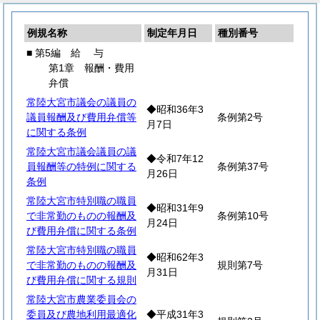
例規名称
制定年月日
種別番号
■ 第5編
給
与
第1章 報酬・費用
弁償
常陸大宮市議会の議員の
◆昭和36年3
議員報酬及び費用弁償等
条例第2号
月7日
に関する条例
常陸大宮市議会議員の議
◆令和7年12
員報酬等の特例に関する
条例第37号
月26日
条例
常陸大宮市特別職の職員
◆昭和31年9
で非常勤のものの報酬及
条例第10号
月24日
び費用弁償に関する条例
常陸大宮市特別職の職員
◆昭和62年3
で非常勤のものの報酬及
規則第7号
月31日
び費用弁償に関する規則
常陸大宮市農業委員会の
委員及び農地利用最適化
◆平成31年3