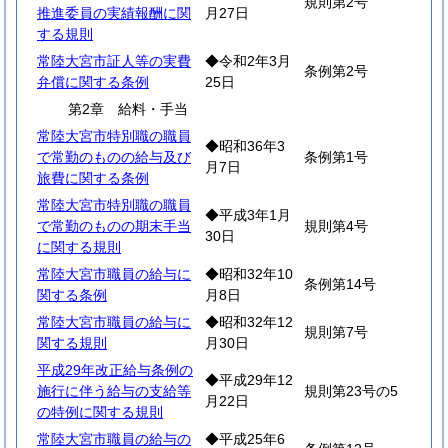
規則第2号
推進委員の実績報酬に関
月27日
する規則
常陸大宮市証人等の実費
◆令和2年3月
条例第2号
弁償に関する条例
25日
第2章 給料・手当
常陸大宮市特別職の職員
◆昭和36年3
で常勤のものの給与及び
条例第1号
月7日
旅費に関する条例
常陸大宮市特別職の職員
◆平成3年1月
で常勤のものの期末手当
規則第4号
30日
に関する規則
常陸大宮市職員の給与に
◆昭和32年10
条例第14号
関する条例
月8日
常陸大宮市職員の給与に
◆昭和32年12
規則第7号
関する規則
月30日
平成29年改正給与条例の
◆平成29年12
施行に伴う給与の支給等
規則第23号の5
月22日
の特例に関する規則
常陸大宮市職員の給与の
◆平成25年6