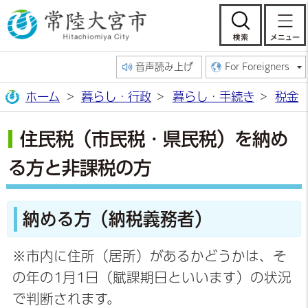
常陸大宮市公
検索
音声読み上げ
For Foreigners
ホーム
暮らし・行政
暮らし・手続き
税金
住民税（市民税・県民税）を納め
る方と非課税の方
納める方（納税義務者）
※市内に住所（居所）があるかどうかは、そ
の年の1月1日（賦課期日といいます）の状況
で判断されます。