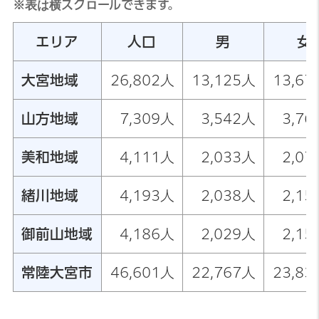
※表は横スクロールできます。
エリア
人口
男
女
大宮地域
26,802人
13,125人
13,67
山方地域
7,309人
3,542人
3,76
美和地域
4,111人
2,033人
2,07
緒川地域
4,193人
2,038人
2,15
御前山地域
4,186人
2,029人
2,15
常陸大宮市
46,601人
22,767人
23,83