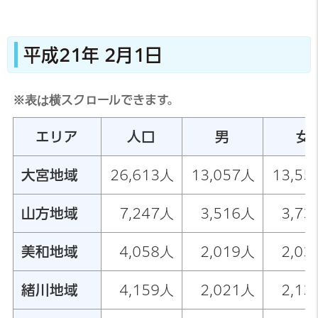
平成21年 2月1日
※表は横スクロールできます。
エリア
人口
男
女
大宮地域
26,613人
13,057人
13,55
山方地域
7,247人
3,516人
3,73
美和地域
4,058人
2,019人
2,03
緒川地域
4,159人
2,021人
2,13