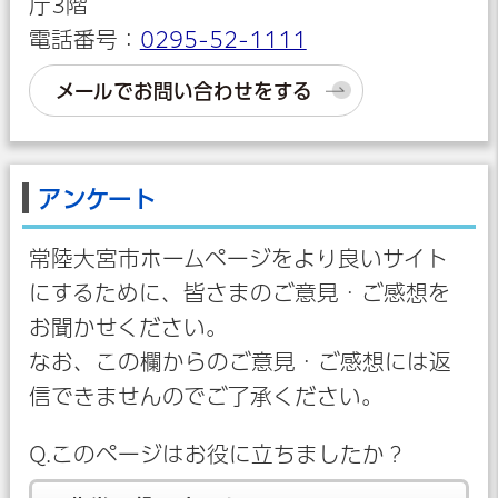
庁3階
電話番号：
0295-52-1111
メールでお問い合わせをする
アンケート
常陸大宮市ホームページをより良いサイト
にするために、皆さまのご意見・ご感想を
お聞かせください。
なお、この欄からのご意見・ご感想には返
信できませんのでご了承ください。
Q.このページはお役に立ちましたか？