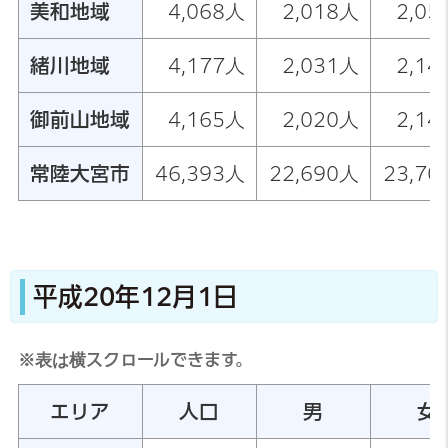
美和地域
4,068人
2,018人
2,05
緒川地域
4,177人
2,031人
2,14
御前山地域
4,165人
2,020人
2,14
常陸大宮市
46,393人
22,690人
23,70
平成20年12月1日
※表は横スクロールできます。
エリア
人口
男
女