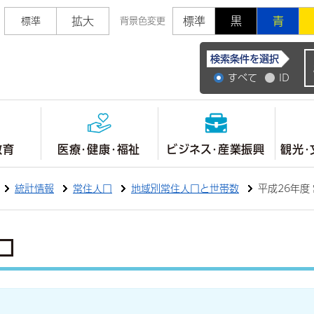
拡大
標準
黒
青
標準
背景色変更
常陸大宮市公式ホ
検索条件を選択
すべて
ID
教育
医療・健康・福祉
ビジネス・産業振興
観光・
統計情報
常住人口
地域別常住人口と世帯数
平成26年度
口