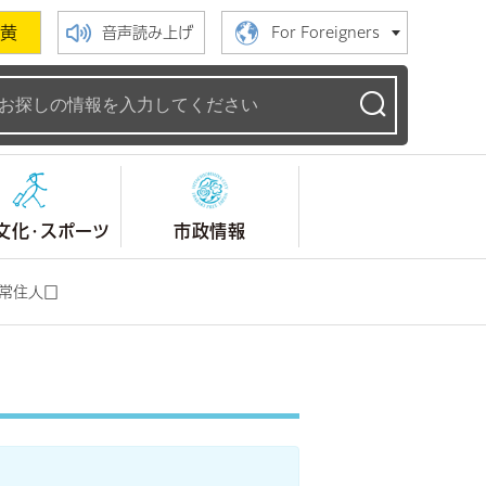
黄
音声読み上げ
For Foreigners
ームページ
文化・スポーツ
市政情報
 常住人口