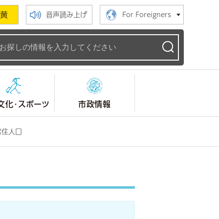
黄
音声読み上げ
For Foreigners
ームページ
文化・スポーツ
市政情報
常住人口