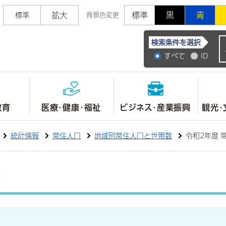
拡大
標準
黒
青
標準
背景色変更
常陸大宮市公式ホ
検索条件を選択
すべて
ID
教育
医療・健康・福祉
ビジネス・産業振興
観光・
統計情報
常住人口
地域別常住人口と世帯数
令和2年度 
口